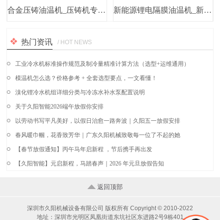
合金压铸油温机_压铸机专用油模温机
新能源锂电隔膜油温机_新能源电机测试油温机厂家
热门资讯
/ HOT NEWS
工业冷水机标准操作规范及制冷量精准计算方法（选型+运维通用）
模温机怎么选？价格参考 + 全套选型要点，一文看懂！
溴化锂冷水机组详细分类与冷冻水补水泵配置说明
关于久阳智能2026端午放假你安排
以劳动书写平凡美好，以假日治愈一路奔波｜久阳五一放假安排
春风暖巾帼，花香致芳华｜广东久阳机械致敬每一位了不起的她
【春节放假通知】丙午马年启新程 ，节后携手再出发
【久阳智能】元启新程，马踏春声｜2026 年元旦放假告知
返回顶部
深圳市久阳机械设备有限公司 版权所有 Copyright © 2010-2022
地址：深圳市光明区凤凰街道东坑社区东进路2号9栋401